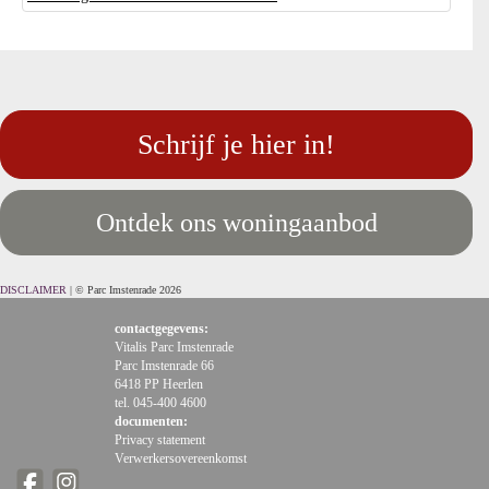
Schrijf je hier in!
Ontdek ons woningaanbod
DISCLAIMER
| © Parc Imstenrade 2026
contactgegevens:
Vitalis Parc Imstenrade
Parc Imstenrade 66
6418 PP Heerlen
tel. 045-400 4600
documenten:
Privacy statement
Verwerkersovereenkomst