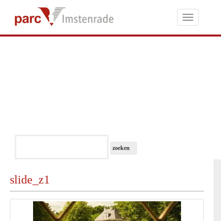
Toggle
navigati
slide_z1