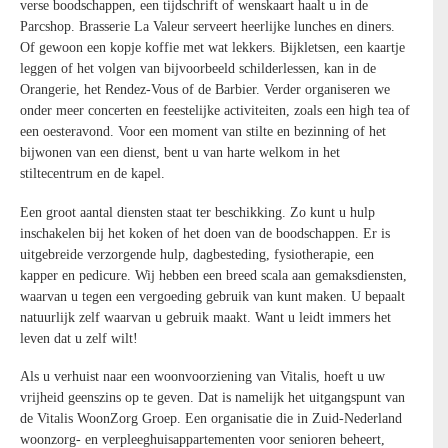
verse boodschappen, een tijdschrift of wenskaart haalt u in de
Parcshop. Brasserie La Valeur serveert heerlijke lunches en diners.
Of gewoon een kopje koffie met wat lekkers. Bijkletsen, een kaartje
leggen of het volgen van bijvoorbeeld schilderlessen, kan in de
Orangerie, het Rendez-Vous of de Barbier. Verder organiseren we
onder meer concerten en feestelijke activiteiten, zoals een high tea of
een oesteravond. Voor een moment van stilte en bezinning of het
bijwonen van een dienst, bent u van harte welkom in het
stiltecentrum en de kapel.
Een groot aantal diensten staat ter beschikking. Zo kunt u hulp
inschakelen bij het koken of het doen van de boodschappen. Er is
uitgebreide verzorgende hulp, dagbesteding, fysiotherapie, een
kapper en pedicure. Wij hebben een breed scala aan gemaksdiensten,
waarvan u tegen een vergoeding gebruik van kunt maken. U bepaalt
natuurlijk zelf waarvan u gebruik maakt. Want u leidt immers het
leven dat u zelf wilt!
Als u verhuist naar een woonvoorziening van Vitalis, hoeft u uw
vrijheid geenszins op te geven. Dat is namelijk het uitgangspunt van
de Vitalis WoonZorg Groep. Een organisatie die in Zuid-Nederland
woonzorg- en verpleeghuisappartementen voor senioren beheert,