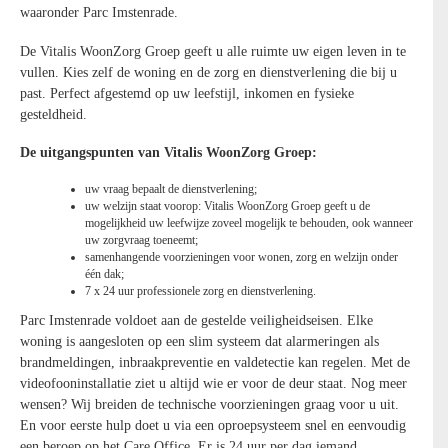
waaronder Parc Imstenrade.
De Vitalis WoonZorg Groep geeft u alle ruimte uw eigen leven in te
vullen. Kies zelf de woning en de zorg en dienstverlening die bij u
past. Perfect afgestemd op uw leefstijl, inkomen en fysieke
gesteldheid.
De uitgangspunten van Vitalis WoonZorg Groep:
uw vraag bepaalt de dienstverlening;
uw welzijn staat voorop: Vitalis WoonZorg Groep geeft u de
mogelijkheid uw leefwijze zoveel mogelijk te behouden, ook wanneer
uw zorgvraag toeneemt;
samenhangende voorzieningen voor wonen, zorg en welzijn onder
één dak;
7 x 24 uur professionele zorg en dienstverlening.
Parc Imstenrade voldoet aan de gestelde veiligheidseisen. Elke
woning is aangesloten op een slim systeem dat alarmeringen als
brandmeldingen, inbraakpreventie en valdetectie kan regelen. Met de
videofooninstallatie ziet u altijd wie er voor de deur staat. Nog meer
wensen? Wij breiden de technische voorzieningen graag voor u uit.
En voor eerste hulp doet u via een oproepsysteem snel en eenvoudig
een beroep op het Care Office. Er is 24 uur per dag iemand