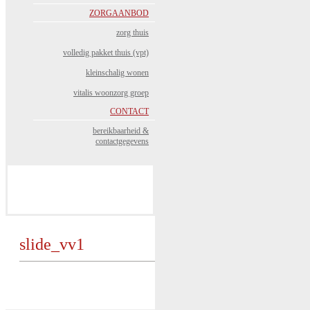
ZORGAANBOD
zorg thuis
volledig pakket thuis (vpt)
kleinschalig wonen
vitalis woonzorg groep
CONTACT
bereikbaarheid &
contactgegevens
slide_vv1