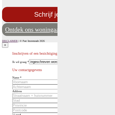
Schrijf je hier in!
Ontdek ons woningaanbod
DISCLAIMER
| © Parc Imstenrade 2026
×
Inschrijven of een bezichtiging inplannen
Ik wil graag
*
Uw contactgegevens
Name
*
First
Last
Address
Address Line 1
City
State / Province / Region
Postal Code