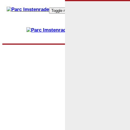
Toggle navigation
HOME
PARC IMSTENRADE
een woonbeleving
historie
st. elisabethkapel
vrijwilligerswerk
roze loper certificaat
op de hoogte
WONINGEN
te huur
zes gebouwen