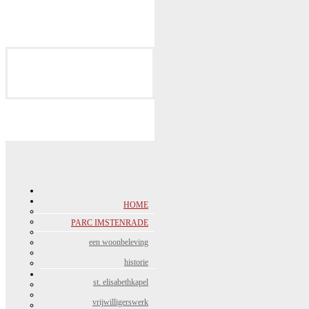
CONTACT
bereikbaarheid &
contactgegevens
HOME
PARC IMSTENRADE
een woonbeleving
historie
st. elisabethkapel
vrijwilligerswerk