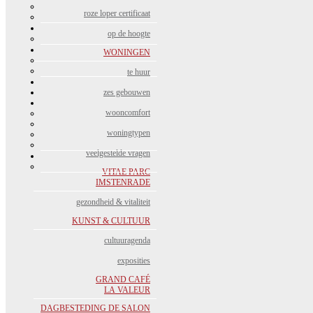
roze loper certificaat
op de hoogte
WONINGEN
te huur
zes gebouwen
wooncomfort
woningtypen
veelgestelde vragen
VITAE PARC
IMSTENRADE
gezondheid & vitaliteit
KUNST & CULTUUR
cultuuragenda
exposities
GRAND CAFÉ
LA VALEUR
DAGBESTEDING DE SALON