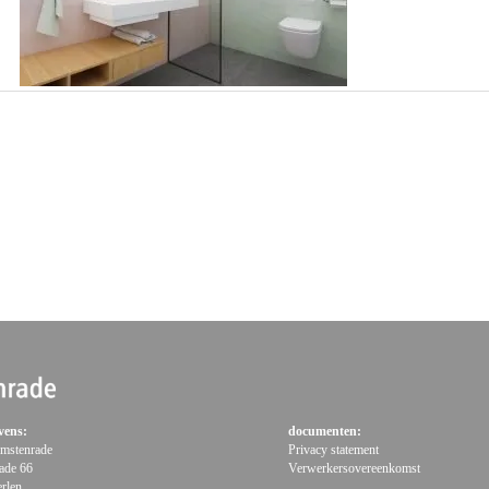
vens:
documenten:
 Imstenrade
Privacy statement
ade 66
Verwerkersovereenkomst
rlen