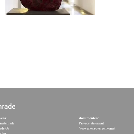
vens:
documenten:
 Imstenrade
Privacy statement
ade 66
Verwerkersovereenkomst
rlen